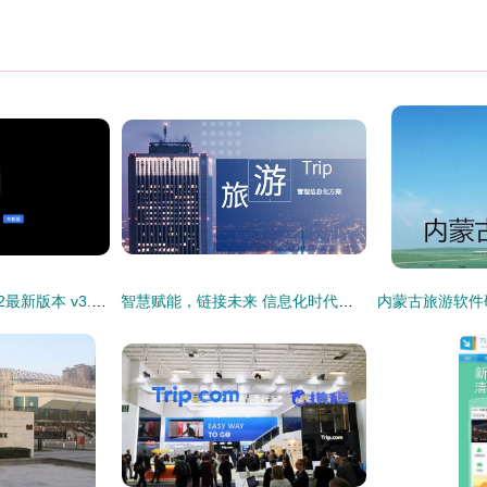
腾讯地图车机版2022最新版本 v3.2.0.356安卓版发布 旅游软件研发新突破，重塑车载导航体验
智慧赋能，链接未来 信息化时代下的香港地接旅行社与景区管理新篇章