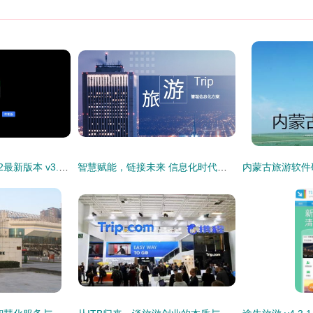
腾讯地图车机版2022最新版本 v3.2.0.356安卓版发布 旅游软件研发新突破，重塑车载导航体验
智慧赋能，链接未来 信息化时代下的香港地接旅行社与景区管理新篇章