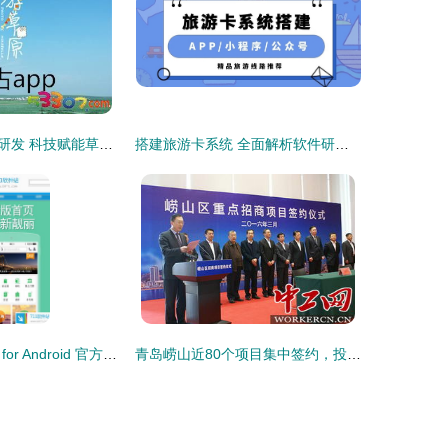
内蒙古旅游软件研发 科技赋能草原风光，智慧连接诗与远方
搭建旅游卡系统 全面解析软件研发的成本构成与考量因素
途牛旅游 v4.3.1 for Android 官方版 一站式旅游助手，便捷游览景区管理体验
青岛崂山近80个项目集中签约，投资约1300亿元，旅游软件研发成新亮点