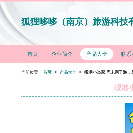
狐狸哆哆（南京）旅游科技
首页
企业简介
产品大全
联系
>
>
当前位置：
首页
产品大全
岘港小当家 周末亲子游，
岘港