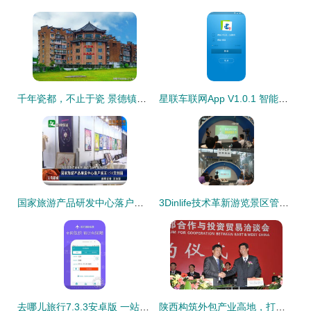
千年瓷都，不止于瓷 景德镇六大绝美旅行地推荐
星联车联网App V1.0.1 智能出行新起点，畅享无忧旅途体验
国家旅游产品研发中心落户宾王158文创园，引领景区管理新篇章
3Dinlife技术革新游览景区管理，开启智慧旅游新时代
去哪儿旅行7.3.3安卓版 一站式旅游规划专家，免费下载尽享便捷旅程
陕西构筑外包产业高地，打造文旅服务“头等舱”体验