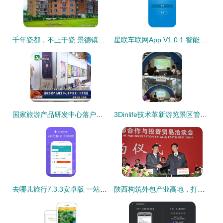
千年瓷都，不止于瓷 景德镇六大绝美旅行地推荐
星联车联网App V1.0.1 智能出行新起点，畅享无忧旅途体验
国家旅游产品研发中心落户宾王158文创园，引领景区管理新篇章
3Dinlife技术革新游览景区管理，开启智慧旅游新时代
去哪儿旅行7.3.3安卓版 一站式旅游规划专家，免费下载尽享便捷旅程
陕西构筑外包产业高地，打造文旅服务“头等舱”体验