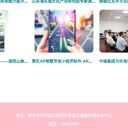
我国机器人领域基础研发能力提升 创新产品在多领域加速落地
山东省区域文化产业研究院专家调研潍坊版权产业发展与景区管理创新
西山之巅，一触即达——游西山旅游app官方版 v1.0.0正式发布
景区AR智慧导览小程序软件-AR导览产品设计需求成品搭建
地址：南京市江宁滨江经济开发区天成路18号科创中心
电话：1585135**