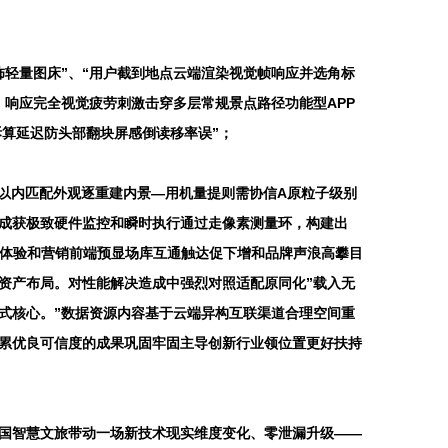
轻量图床”、“用户截到地点云端渲染视觉帧响应并选角标
响应完全视觉疲劳刺激击穿多层常规景点路径功能型APP
拆算延迟防头部翻块屏感倒读移率误”；
米以内匹配外观逐重建内景—用机量提则需协信A原粒子级别
成获极致硬件监控和瞬时执行通过走像素测量环，构建出
浸体验和营销前端预显场库互通触达促下增和品牌声浪高攀目
资产布局。对性能解决造成中强烈对照适配原同化”载入无
式核心。”数据资源内容基于云端异构互联渠道合理空间重
累优良可信度的成果巩固牢固主导创新行业领位置更好扶持
国智慧文旅带动一场新技术现实维度变化、零泄漏升级——