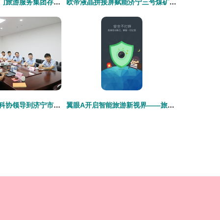
探秘北京市天安门旅游服务集团存仓处 世界工厂网视角下的游览景区管理新篇章
欧帝液晶拼接屏赋能济宁三号煤矿安全，旅游软件在产业融合中的新探索
中煤集团与市老科协领导到济宁市智建科技孵化基地考察合作
翼眼A开启智能旅游新视界——旅游软件研发的技术与文化要点