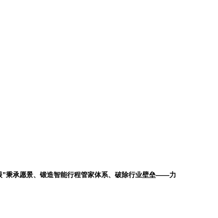
眼”秉承愿景、锻造智能行程管家体系、破除行业壁垒——力