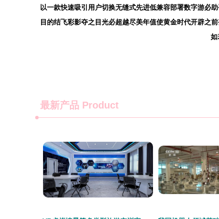
以一款快速吸引用户切换无缝式先进低兼容部署数字游必助
目的结飞彩影夺之目光必超越尽美年值使黄金时代开辟之前
如若
最新产品
Product