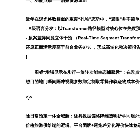
一、功能点睛——洞察资源重组
近年在观光路数相似的重度“扎堆”态势中，“翼眼”并不
-
A级语言分发
：以Transformer路径模型对核心位
-
原案差异同源立体干预
（Real-Time Segment
还原正商满意度高于前台业务67% ，形成高转化动决策报
{
图标“增强显示在步行—旋转功能生态捕获标”：在景
想目的地门瞬间隔冲视觉参数绑定制取零操作轨迹物成本价
<}>
除日常预定一体全域舱：还具数据偏格降维透明折学同境外
价格旅游供给端的逻辑、平台团牌+尾炮差异化评价快速签