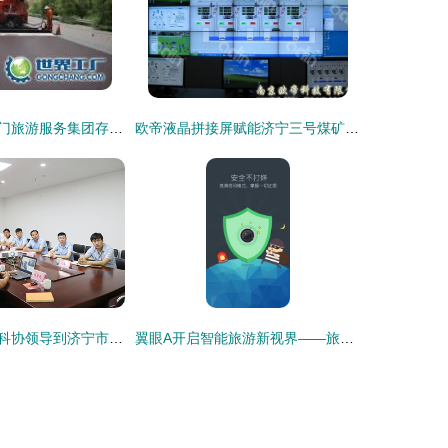
探秘北京市天安门旅游服务集团存仓处 世界工厂网视角下的游览景区管理新篇章
欧帝液晶拼接屏赋能济宁三号煤矿安全，旅游软件在产业融合中的新探索
中煤集团与市老科协领导到济宁市智建科技孵化基地考察合作
翼眼A开启智能旅游新视界——旅游软件研发的技术与文化要点