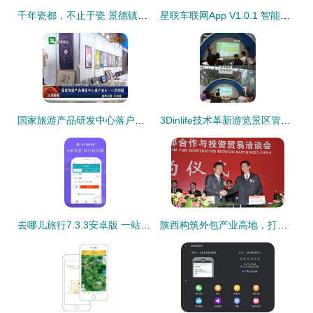
千年瓷都，不止于瓷 景德镇六大绝美旅行地推荐
星联车联网App V1.0.1 智能出行新起点，畅享无忧旅途体验
国家旅游产品研发中心落户宾王158文创园，引领景区管理新篇章
3Dinlife技术革新游览景区管理，开启智慧旅游新时代
去哪儿旅行7.3.3安卓版 一站式旅游规划专家，免费下载尽享便捷旅程
陕西构筑外包产业高地，打造文旅服务“头等舱”体验