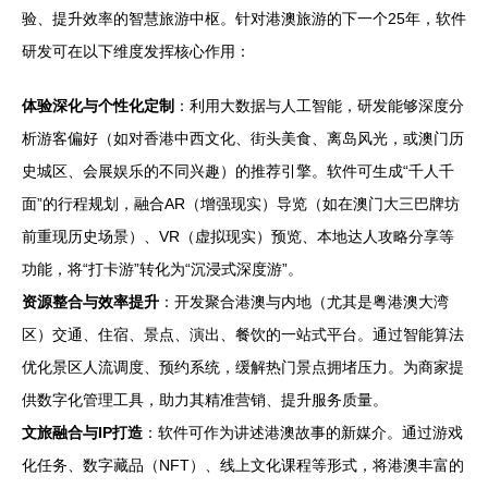
验、提升效率的智慧旅游中枢。针对港澳旅游的下一个25年，软件
研发可在以下维度发挥核心作用：
体验深化与个性化定制
：利用大数据与人工智能，研发能够深度分
析游客偏好（如对香港中西文化、街头美食、离岛风光，或澳门历
史城区、会展娱乐的不同兴趣）的推荐引擎。软件可生成“千人千
面”的行程规划，融合AR（增强现实）导览（如在澳门大三巴牌坊
前重现历史场景）、VR（虚拟现实）预览、本地达人攻略分享等
功能，将“打卡游”转化为“沉浸式深度游”。
资源整合与效率提升
：开发聚合港澳与内地（尤其是粤港澳大湾
区）交通、住宿、景点、演出、餐饮的一站式平台。通过智能算法
优化景区人流调度、预约系统，缓解热门景点拥堵压力。为商家提
供数字化管理工具，助力其精准营销、提升服务质量。
文旅融合与IP打造
：软件可作为讲述港澳故事的新媒介。通过游戏
化任务、数字藏品（NFT）、线上文化课程等形式，将港澳丰富的