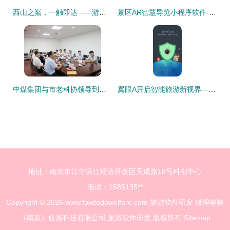
西山之巅，一触即达——游西山旅游app官方版 v1.0.0正式发布
景区AR智慧导览小程序软件-AR导览产品设计需求成品搭建
中煤集团与市老科协领导到济宁市智建科技孵化基地考察合作
翼眼A开启智能旅游新视界——旅游软件研发的技术与文化要点
地址：南京市江宁滨江经济开发区天成路18号科创中心
电话：1585135**
Copyright © 2026
www.foxdodowelfare.com
旅游软件研发
狐狸哆哆
（南京）旅游科技有限公司
旅游软件研发
版权所有
Sitemap