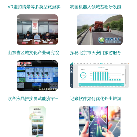
VR虚拟情景等多类型旅游实训室优质厂家推荐,助力旅游教育数字化升级
我国机器人领域基础研发能力提升 创新产品在多领域加速落地
山东省区域文化产业研究院专家调研潍坊版权产业发展与景区管理创新
探秘北京市天安门旅游服务集团存仓处 世界工厂网视角下的游览景区管理新篇章
欧帝液晶拼接屏赋能济宁三号煤矿安全，旅游软件在产业融合中的新探索
记账软件如何优化外出旅游与景区管理体验