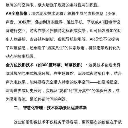
展陈的时空局限，极大增强了观赏的趣味性与知识性。
AR全息影像
：增强现实技术则将计算机生成的虚拟信息（图像、
声音、3D模型）叠加到真实世界，通过手机、平板或AR眼镜等设
备进行交互。游客在景区扫描特定标识或实景，即可触发叠加的历
史人物讲解、古迹结构剖析、虚拟导航指引等。AR导览不仅提供
了深度信息，还创造了“虚实共生”的探索乐趣，将静态景观转化为
动态的故事场景。
全方位投影技术（如360度环幕、球幕投影）
：这类技术创造出身
临其境的包围式视觉环境。在主题展馆、沉浸式夜游项目中，结合
声光电效果，能将游客完全带入特定的叙事空间——如浩瀚星空、
深海世界或历史长河，实现从“观看”到“置身其中”的体验升级，成
为吸引客流、延长停留时间的利器。
二、 智慧化管理：技术驱动景区运营革新
这些前沿影像技术不仅服务于游客端，更深层次的价值在于赋