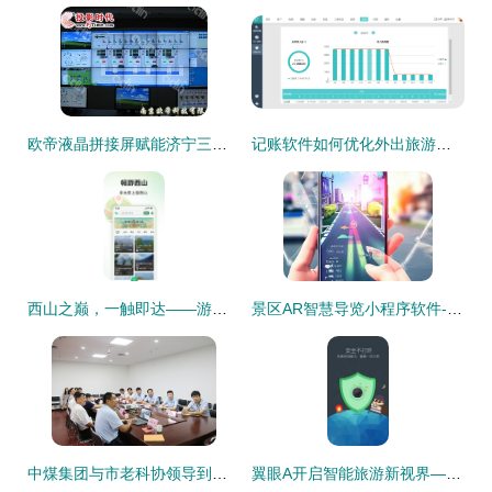
欧帝液晶拼接屏赋能济宁三号煤矿安全，旅游软件在产业融合中的新探索
记账软件如何优化外出旅游与景区管理体验
西山之巅，一触即达——游西山旅游app官方版 v1.0.0正式发布
景区AR智慧导览小程序软件-AR导览产品设计需求成品搭建
中煤集团与市老科协领导到济宁市智建科技孵化基地考察合作
翼眼A开启智能旅游新视界——旅游软件研发的技术与文化要点