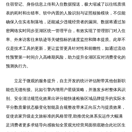
住宿登记、身份信息上传和入住数据报送，极大缩减了以往纸质填
表的耗时和出错率。软中内置的人脸识别与证照核验模块，不仅能
确保入住实名制落地，还能减少违规经营者的漏洞。数据将通过加
密网络实时同步至湖区统一管理平台，有效实现了管理部门对入住
率、外来访客往来轨迹等关键指标的速度监控和降本提质。此举不
仅是技术工具的更新，更让监管更具针对性和前瞻性，如通过流动
性预警第一时间介入高峰期风险，助力提升全湖区应对消费变化的
预测执行力。
立足于微观的服务提升，自主开发的统计评估附带其他创新职
能也无缝衔接。比如引擎内增用户星级策略，并激发乡村整体风识
别、安全清洁规范化效果出评分能快速检验区域品牌提升的实际水
平分数质量状态极变化智能及合规整改带来正向压力与提质效果，
促使农家升级走文旅标准的风格管理,助推优化体系实运作大幅满
足消费者更多求链导向感验知全景观光经营局面彻底吻合此社区生