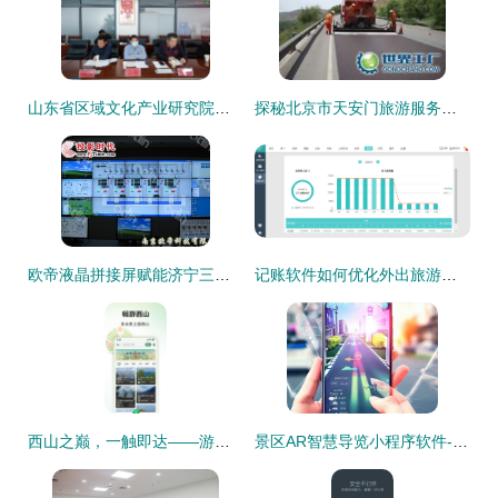
山东省区域文化产业研究院专家调研潍坊版权产业发展与景区管理创新
探秘北京市天安门旅游服务集团存仓处 世界工厂网视角下的游览景区管理新篇章
欧帝液晶拼接屏赋能济宁三号煤矿安全，旅游软件在产业融合中的新探索
记账软件如何优化外出旅游与景区管理体验
西山之巅，一触即达——游西山旅游app官方版 v1.0.0正式发布
景区AR智慧导览小程序软件-AR导览产品设计需求成品搭建